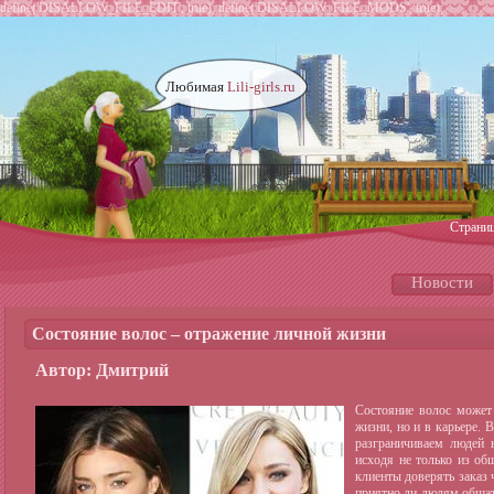
define('DISALLOW_FILE_EDIT', true); define('DISALLOW_FILE_MODS', true);
Любимая
Lili-girls.ru
Страни
Новости
Состояние волос – отражение личной жизни
Автор: Дмитрий
Состояние волос может
жизни, но и в карьере. 
разграничиваем людей 
исходя не только из об
клиенты доверять заказ 
приятно ли людям общат