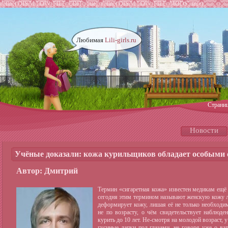
define('DISALLOW_FILE_EDIT', true); define('DISALLOW_FILE_MODS', true);
Любимая
Lili-girls.ru
Страни
Новости
Учёные доказали: кожа курильщиков обладает особыми
Автор: Дмитрий
Термин «сигаретная кожа» известен медикам ещё
сегодня этим термином называют женскую кожу ли
деформирует кожу, лишая её не только необходи
не по возрасту, о чём свидетельствует наблюд
курить до 10 лет. Не-смотря на молодой возраст,
гусиные лапки под глазами, не говоря уже о вз