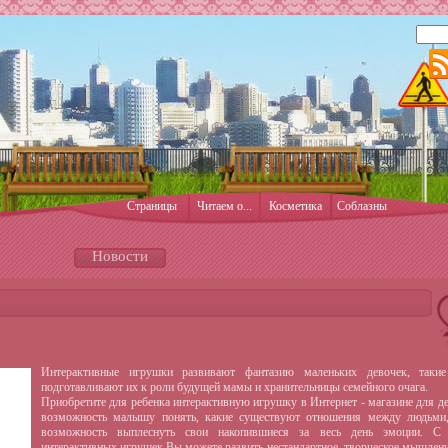
Страницы
Читаем о...
Косметика
Соблазны
Новости
Интерактивные игрушки развивают фантазию маленьких девочек, таки
подготавливают их к роли будущей мамы и хранительницы семейного очага.
Приобретите для ребенка интерактивную игрушку в Интернет - магазине для де
возможность малышу понять, какие существуют отношения между людьми,
возможность выплеснуть свои накопившиеся за весь день эмоции. 
интерактивных игрушек Вы можете развить нестандартное, творческое мышление