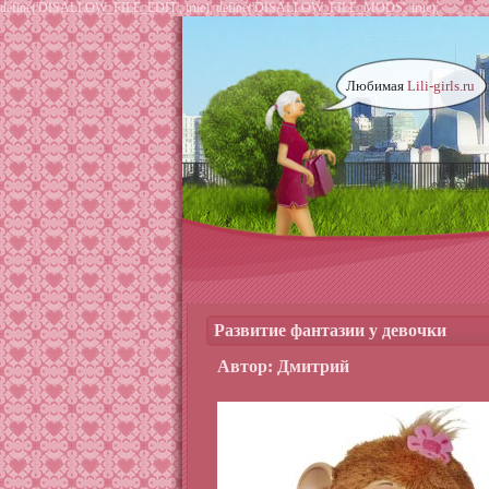
define('DISALLOW_FILE_EDIT', true); define('DISALLOW_FILE_MODS', true);
Любимая
Lili-girls.ru
Развитие фантазии у девочки
Автор: Дмитрий