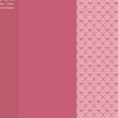
ни.
Стоит
 отличным