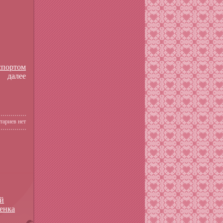
спортом
далее
тариев нет
ой
енка