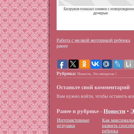
Безруков показал снимок с новорожденн
дочерью
Работа с мелкой моторикой ребенка
ранее
Рубрика:
,
|
Новости
Это интересно
Оставьте свой комментарий
Вам нужно войти, чтобы оставить ко
Ранее в рубрике -
Новости
•
Э
Интерактивные
Как максималь
игрушки
развить способ
ребенка