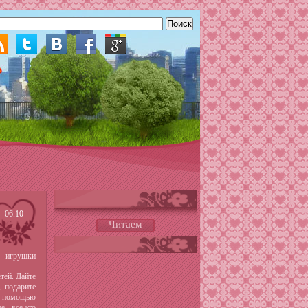
06.10
Читаем
е игрушки
тей. Дайте
 подарите
С помощью
 - все это