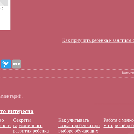
ой
Как приучить ребенка к занятиям 
Коммен
мментарий.
то интересно
но
Секреты
Как учитывать
Работа с мелк
ности
гармоничного
возраст ребенка при
моторикой реб
развития ребенка
выборе обучающих