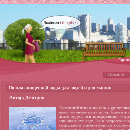
define('DISALLOW_FILE_EDIT', true); define('DISALLOW_FILE_MODS', true);
Любимая
Lili-girls.ru
Страни
Новости
Польза очищенной воды для людей и для машин
Автор: Дмитрий
Современный человек всё больше уделяет вни
зависит количество прожитых лет. Здоровье, в с
свежем воздухе, но и, непосредственно, от пр
лишь очищенную воду. Самые распространённы
картриджами и установка фильтров в систему
пользования, так как размеры кувшина очень 