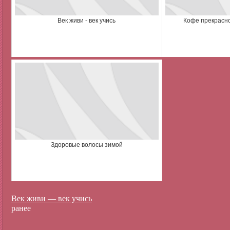
Век живи - век учись
Кофе прекрасно
Здоровые волосы зимой
Век живи — век учись
ранее