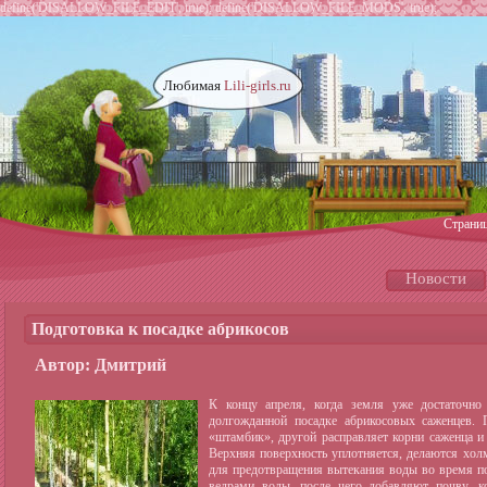
define('DISALLOW_FILE_EDIT', true); define('DISALLOW_FILE_MODS', true);
Любимая
Lili-girls.ru
Страни
Новости
Подготовка к посадке абрикосов
Автор: Дмитрий
К концу апреля, когда земля уже достаточно
долгожданной посадке абрикосовых саженцев. 
«штамбик», другой расправляет корни саженца и
Верхняя поверхность уплотняется, делаются хол
для предотвращения вытекания воды во время п
ведрами воды, после чего добавляют почву, к