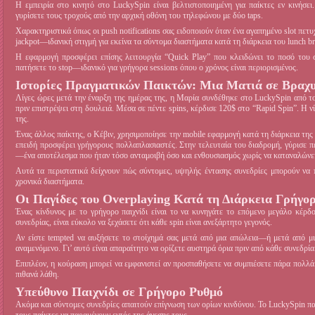
Η εμπειρία στο κινητό στο LuckySpin είναι βελτιστοποιημένη για παίκτες εν κινήσει.
γυρίσετε τους τροχούς από την αρχική οθόνη του τηλεφώνου με δύο taps.
Χαρακτηριστικά όπως οι push notifications σας ειδοποιούν όταν ένα αγαπημένο slot πετυ
jackpot—ιδανική στιγμή για εκείνα τα σύντομα διαστήματα κατά τη διάρκεια του lunch br
Η εφαρμογή προσφέρει επίσης λειτουργία “Quick Play” που κλειδώνει το ποσό του στ
πατήσετε το stop—ιδανικό για γρήγορα sessions όπου ο χρόνος είναι περιορισμένος.
Ιστορίες Πραγματικών Παικτών: Μια Ματιά σε Βραχυ
Λίγες ώρες μετά την έναρξη της ημέρας της, η Μαρία συνδέθηκε στο LuckySpin από το τ
πριν επιστρέψει στη δουλειά. Μέσα σε πέντε spins, κέρδισε 120$ στο “Rapid Spin”. Η 
της.
Ένας άλλος παίκτης, ο Κέβιν, χρησιμοποίησε την mobile εφαρμογή κατά τη διάρκεια της 
επειδή προσφέρει γρήγορους πολλαπλασιαστές. Στην τελευταία του διαδρομή, γύρισε 
—ένα αποτέλεσμα που ήταν τόσο ανταμοιβή όσο και ενθουσιασμός χωρίς να καταναλώνει
Αυτά τα περιστατικά δείχνουν πώς σύντομες, υψηλής έντασης συνεδρίες μπορούν να 
χρονικά διαστήματα.
Οι Παγίδες του Overplaying Κατά τη Διάρκεια Γρήγο
Ένας κίνδυνος με το γρήγορο παιχνίδι είναι το να κυνηγάτε το επόμενο μεγάλο κέρδ
συνεδρίας, είναι εύκολο να ξεχάσετε ότι κάθε spin είναι ανεξάρτητο γεγονός.
Αν είστε tempted να αυξήσετε το στοίχημά σας μετά από μια απώλεια—ή μετά από μι
αναμενόμενο. Γι’ αυτό είναι απαραίτητο να ορίζετε αυστηρά όρια πριν από κάθε συνεδρία
Επιπλέον, η κούραση μπορεί να εμφανιστεί αν προσπαθήσετε να συμπιέσετε πάρα πολλά 
πιθανά λάθη.
Υπεύθυνο Παιχνίδι σε Γρήγορο Ρυθμό
Ακόμα και σύντομες συνεδρίες απαιτούν επίγνωση των ορίων κινδύνου. Το LuckySpin πα