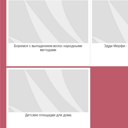
Боремся с выпадением волос народными
Эдди Мерфи - 
методами
Детские площадки для дома