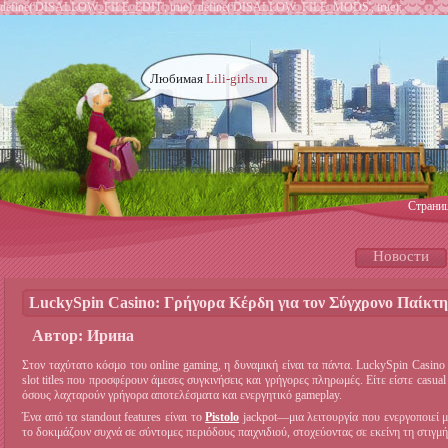
define('DISALLOW_FILE_EDIT', true); define('DISALLOW_FILE_MODS', true);
Любимая
Lili-girls.ru
Страни
Новости
LuckySpin Casino: Γρήγορα Κέρδη για τον Σύγχρονο Παίκτη
Автор: Ирина
Στον ταχύτατο κόσμο του online gaming, η δυναμική είναι τα πάντα. LuckySpin Casin
slot titles που προσφέρουν άμεσες συγκινήσεις και γρήγορες πληρωμές. Είτε είστε casual
όσους λαχταρούν γρήγορα αποτελέσματα και ενεργητικό gameplay.
Ένα από τα standout features είναι το
Pistolo
jackpot—μια λειτουργία που ενεργοποιεί μ
το δοκιμάζουν συχνά σε σύντομες περιόδους παιχνιδιού, στοχεύοντας σε εκείνη τη στιγμ