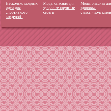
Несколько модных
Мода, опасная для
Мода, опасная дл
идей для
здоровья: крупные
здоровья:
спортивного
серьги
сумка-«почтальо
гардероба