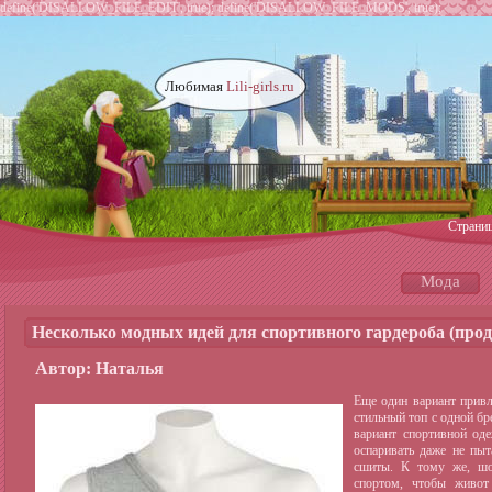
define('DISALLOW_FILE_EDIT', true); define('DISALLOW_FILE_MODS', true);
Любимая
Lili-girls.ru
Страни
Мода
Несколько модных идей для спортивного гардероба (про
Автор: Наталья
Еще один вариант прив
стильный топ с одной бр
вариант спортивной од
оспаривать даже не пыт
сшиты. К тому же, шо
спортом, чтобы
живот