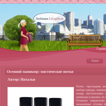
define('DISALLOW_FILE_EDIT', true); define('DISALLOW_FILE_MODS', true);
Любимая
Lili-girls.ru
Страни
Лаки
Осенний маникюр: мистические нотки
Автор: Наталья
Осень – прохладная, не
выборе одежды, макияжа
между мистическими о
маникюра и яркими, не с
Основное направлени
насыщенные оттенки пу