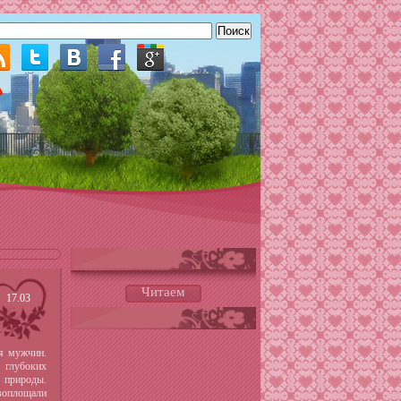
Читаем
17.03
ля мужчин.
 глубоких
 природы.
воплощали