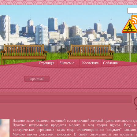
Страницы
Читаем о...
Косметика
Соблазны
аромат
Именно запах является основной составляющей женской притягательности д
Простые натуральные продукты молоко и мед творят чудеса. Ведь в
эзотерических верованиях запах меда олицетворяли со "сладким" запахом
Молоко пахнет детством, юностью. В своей совокупности эти ароматы 