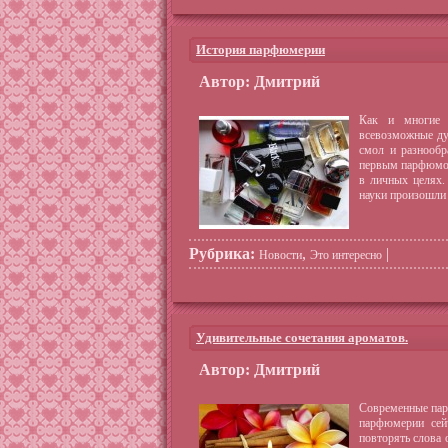
История парфюмерии
Автор: Дмитрий
Как и многие д
всевозможные ду
смол и разнообр
первым парфюмом
в личных целях.
науки произошли
Рубрика:
,
|
Новости
Это интересно
Удивительные сочетания ароматов.
Автор: Дмитрий
Современные пар
парфюмерии сей
повторять слова 