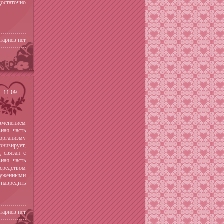
достаточно
тариев нет
11.09
изменением
ная часть
организму
онизирует,
д связан с
ная часть
средством
суженными
 навредить
тариев нет