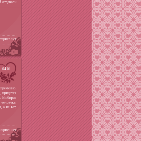
 отдавали
тариев нет
04.01
пременно,
, придется
т. Выбирая
 человека.
 а не тот,
тариев нет