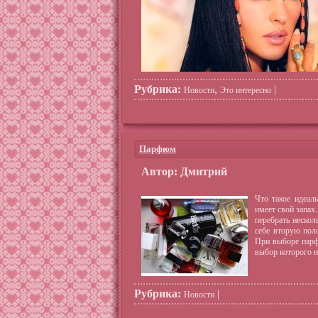
Рубрика:
,
|
Новости
Это интересно
Парфюм
Автор: Дмитрий
Что такое идеал
имеет свой запах
перебрать нескол
себе вторую поло
При выборе парфю
выбор которого 
Рубрика:
|
Новости