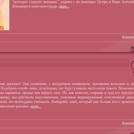
"молодую сладкую женщину", видимо с их помощью Цезарь и Марк Антоний
Клеопатре в плен свои сердца.
далее...
Коммен
ьная девушка? Она ухоженная, с аккуратным маникюром, красивыми волосами и, не
. Подобрать «свой» запах, по которому вас будут узнавать часто очень тяжело. Возможно
ько вариантов, прежде чем найдете свое. Но, как известно, старанья и труд все перетру
винку, мы действуем подсознательно, улавливая индивидуальный, естественный запах
ма это необходимо учитывать. Выбирайте запах, который вам больше всего нравится,
навязывает реклама.
далее...
Коммен