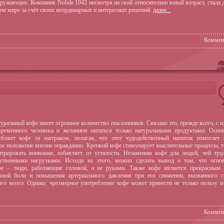
кружающих. Компания Nobile 1942 несмотря на свой относительно юный возраст, стала 
ем мире за счёт своих неординарных и интересных решений.
далее...
Коммен
уральный кофе имеет огромное количество поклонников. Связано это, прежде всего, с 
ременного человека и желанием питаться только натуральными продуктами. Основ
ебляет кофе за завтраком, полагая, что этот чудодейственный напиток помогает 
ое положение вполне оправданно. Крепкий кофе стимулирует мыслительные процессы, т
нтрировать внимание, избавляет от усталости. Незаменим кофе для людей, чей тру
ственными нагрузками. Исходя из этого, можно сделать вывод о том, что основ
фе – люди, работающие головой, а не руками. Также кофе является прекрасным 
овной боли и повышения артериального давления при его снижении, вызванного 
го мозга. Однако, чрезмерное употребление кофе может принести не только пользу и
Коммен