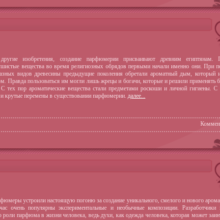
ругие изобретения, создание парфюмерии присваивают древним египтянам. 
шистые вещества во время религиозных обрядов первыми начали именно они. При п
азных видов древесины предыдущие поколения обретали ароматный дым, который и
. Правда пользоваться им могли лишь жрецы и богачи, которые и решили применять 
 С тех пор ароматические вещества стали предметами роскоши и личной гигиены. С
 и крутые перемены в существовании парфюмерии.
далее...
Коммен
фюмеры устроили настоящую погоню за создание уникального, смелого и нового арома
час очень популярны экспериментальные и необычные композиции. Разработчики 
о роли парфюма в жизни человека, ведь духи, как одежда человека, которая может заин