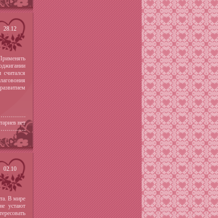
28.12
Применять
оджигании
 считался
благовония
 развитием
тариев нет
02.10
та. В мире
не устают
тересовать