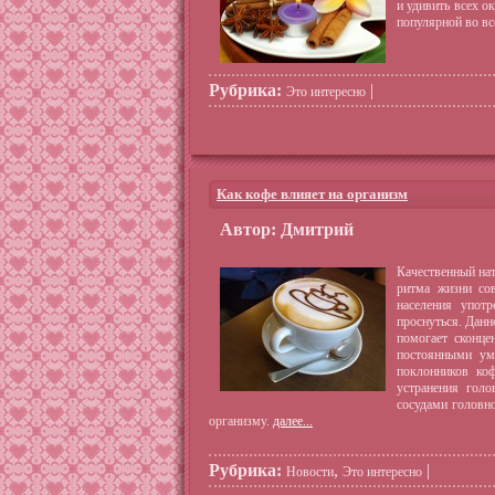
и удивить всех о
популярной во вс
Рубрика:
|
Это интересно
Как кофе влияет на организм
Автор: Дмитрий
Качественный нат
ритма жизни сов
населения употр
проснуться. Данн
помогает сконце
постоянными ум
поклонников ко
устранения гол
сосудами головно
организму.
далее...
Рубрика:
,
|
Новости
Это интересно