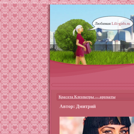
define('DISALLOW_FILE_EDIT', true); define('DISALLOW_FILE_MODS', true);
Любимая
Lili-girls.ru
Красота Клеопатры — ароматы
Автор: Дмитрий